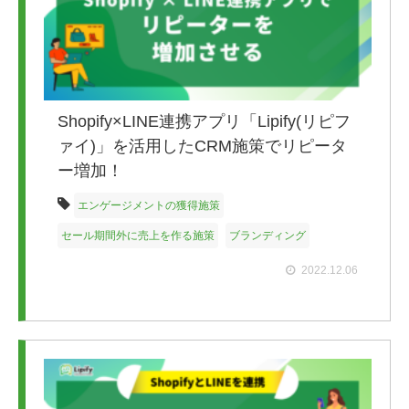
Shopify×LINE連携アプリ「Lipify(リピフ
ァイ)」を活用したCRM施策でリピータ
ー増加！
エンゲージメントの獲得施策
セール期間外に売上を作る施策
ブランディング
2022.12.06