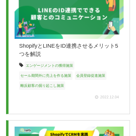
ShopifyとLINEをID連携させるメリット5
つを解説
エンゲージメントの獲得施策
セール期間外に売上を作る施策
会員登録促進施策
離反顧客の掘り起こし施策
2022.12.04