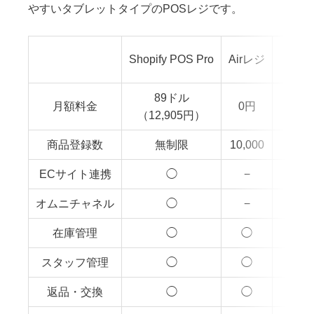
やすいタブレットタイプのPOSレジです。
Shopify POS Pro
Airレジ
（リテ
89ドル
月額料金
0円
（12,905円）
商品登録数
無制限
10,000
ECサイト連携
◯
−
オムニチャネル
◯
−
在庫管理
◯
◯
スタッフ管理
◯
◯
返品・交換
◯
◯