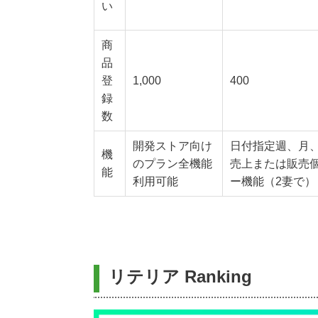
い
商
品
登
1,000
400
録
数
開発ストア向け
日付指定週、月
機
のプラン全機能
売上または販売
能
利用可能
ー機能（2妻で）
リテリア Ranking