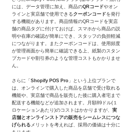
には、データ管理に加え、商品の
QRコード
やオン
ラインと実店舗で使用できる
クーポンコード
を発行
する機能があります。商品情報のQRコードを実店
舗の商品タグに付けておけば、スマホから商品の説
明や在庫の確認が簡単にでき、スタッフの負担軽減
につながります。またクーポンコードは、使用頻度
が管理画面から簡単に確認できる上、紙製のスタン
プカードや割引券のような管理コストもかかりませ
ん。
さらに「
Shopify POS Pro
」という上位プランで
は、オンラインで購入した商品を店舗で受け取れる
機能や、実店舗で商品を販売した後に購入者宅まで
配送する機能などが追加されます。月額89ドル(１
ロケーションあたり)のコストはかかりますが、
実
店舗とオンラインストアの販売をシームレスにつな
げられる
メリットを考えれば、採用の価値は十分に