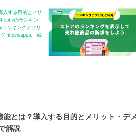
？導入する目的とメリ
opifyのランキン
fyランキングアプリ
ps://apps. 続
ング機能とは？導入する目的とメリット・デ
で解説