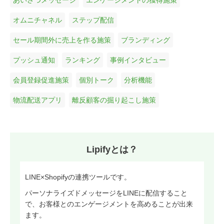
あいさつメッセージ
エンゲージメントの獲得施策
オムニチャネル
ステップ配信
セール期間外に売上を作る施策
ブランディング
プッシュ通知
ランキング
事例インタビュー
会員登録促進施策
個別トーク
分析機能
物流配送アプリ
離反顧客の掘り起こし施策
Lipifyとは？
LINE×Shopifyの連携ツールです。
パーソナライズドメッセージをLINEに配信すること
で、お客様とのエンゲージメントを高めることが出来
ます。